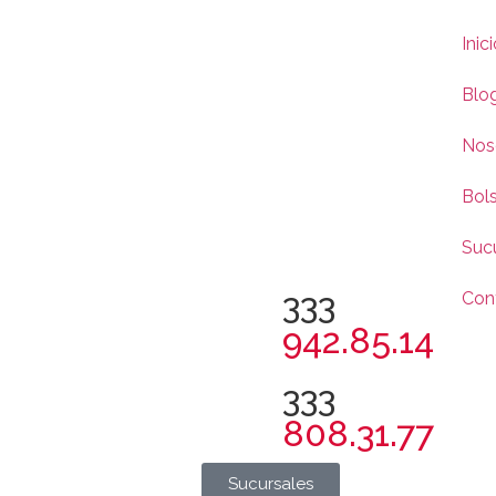
Inic
Blo
Nos
Bols
Suc
333
Con
942.85.14
333
808.31.77
Sucursales