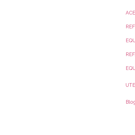
ACE
REF
EQU
REF
EQ
UTE
Blo