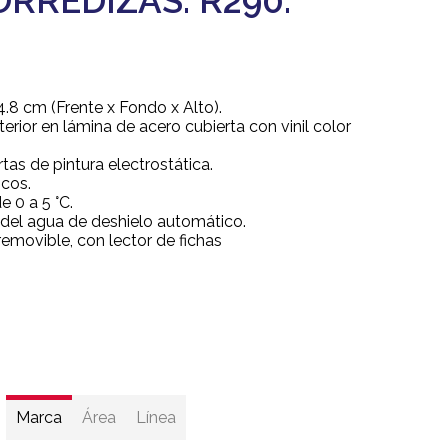
RREDIZAS. R290.
4.8 cm (Frente x Fondo x Alto).
terior en lámina de acero cubierta con vinil color
ertas de pintura electrostática.
icos.
e 0 a 5 °C.
del agua de deshielo automático.
removible, con lector de fichas
Marca
Área
Línea