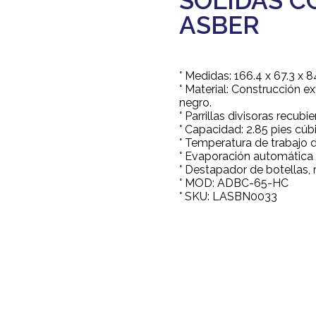
SOLIDAS CO
ASBER
° Medidas: 166.4 x 67.3 x 8
° Material: Construcción ex
negro.
° Parrillas divisoras recubi
° Capacidad: 2.85 pies cúb
° Temperatura de trabajo d
° Evaporación automática 
° Destapador de botellas, 
° MOD: ADBC-65-HC
° SKU: LASBN0033
Agregar a cotización