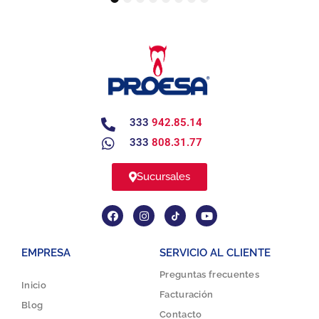
1
2
3
4
5
6
7
8
333
942.85.14
333
808.31.77
Sucursales
EMPRESA
SERVICIO AL CLIENTE
Preguntas frecuentes
Inicio
Facturación
Blog
Contacto