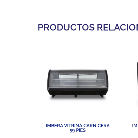
PRODUCTOS RELACI
VADOR DE
IMBERA VITRINA CARNICERA
IM
 / 43 PIES
59 PIES