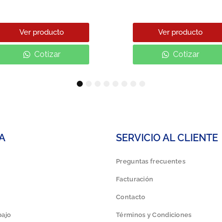
Ver producto
Ver producto
Cotizar
Cotizar
1
2
3
4
5
6
7
8
A
SERVICIO AL CLIENTE
Preguntas frecuentes
Facturación
Contacto
bajo
Términos y Condiciones