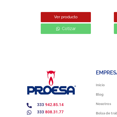
cto
Ver producto
ar
Cotizar
EMPRES
Inicio
Blog
Nosotros
333
942.85.14
333
808.31.77
Bolsa de tra