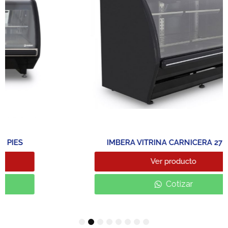
IMBERA VITRINA CARNICERA 27 PIES
Ver producto
Cotizar
1
2
3
4
5
6
7
8