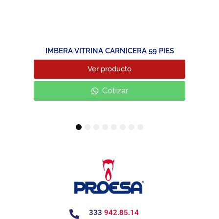
IMBERA VITRINA CARNICERA 59 PIES
Ver producto
Cotizar
1
2
3
4
5
6
7
8
333
942.85.14