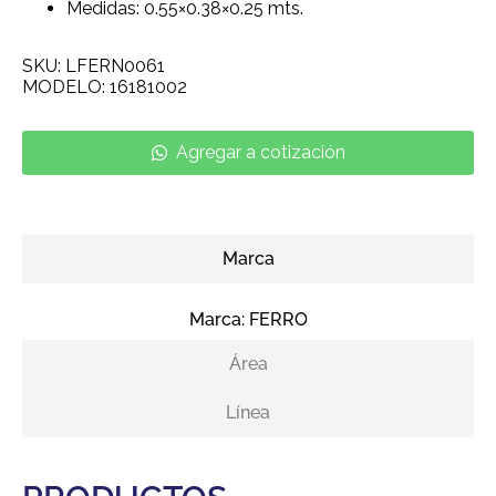
Medidas: 0.55×0.38×0.25 mts.
SKU: LFERN0061
MODELO: 16181002
Agregar a cotización
Marca
Marca:
FERRO
Área
Línea