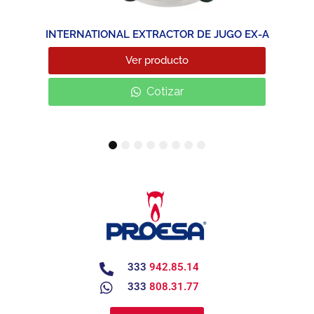
INTERNATIONAL EXTRACTOR DE JUGO EX-A
Ver producto
Cotizar
1
2
3
4
5
6
7
8
333
942.85.14
333
808.31.77