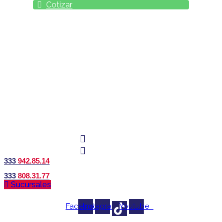
Cotizar
333
942.85.14
333
808.31.77
Sucursales
Facebook
Instagram
Youtube