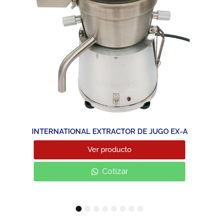
INTERNATIONAL EXTRACTOR DE JUGO EX-A
Ver producto
Cotizar
1
2
3
4
5
6
7
8