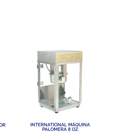
INTERNAT
INTERNATIONAL MÁQUINA
DOR
INDUST
PALOMERA 8 OZ