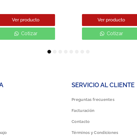
Ver producto
Ver producto
Cotizar
Cotizar
1
2
3
4
5
6
7
8
A
SERVICIO AL CLIENTE
Preguntas frecuentes
Facturación
Contacto
bajo
Términos y Condiciones