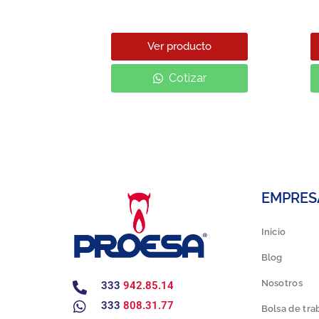
EED.PRO
cto
Ver producto
ar
Cotizar
EMPRES
Inicio
Blog
Nosotros
333
942.85.14
333
808.31.77
Bolsa de tra