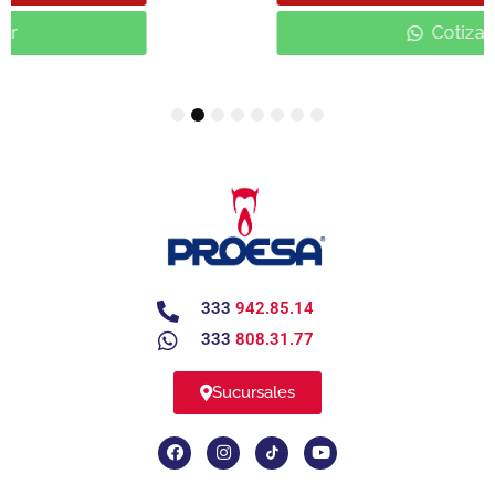
Cotizar
1
2
3
4
5
6
7
8
333
942.85.14
333
808.31.77
Sucursales