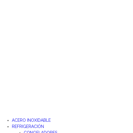
Ir
al
contenido
ACERO INOXIDABLE
REFRIGERACIÓN
CONGELADORES