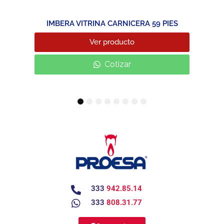
IMBERA VITRINA CARNICERA 59 PIES
Ver producto
Cotizar
1
2
3
4
5
6
7
8
333
942.85.14
333
808.31.77