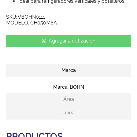
Ideal para refrigeradores verticales y botelleros
SKU: VBOHN0111
MODELO: CH050M6A
Agregar a cotización
Marca
Marca:
BOHN
Área
Línea
PRODUCTOS