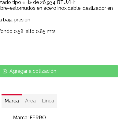
zado tipo «H» de 26,934 BTU/Hr.
bre-estornudos en acero inoxidable, deslizador en
a baja presión
fondo 0.58, alto 0.85 mts.
Agregar a cotización
Marca
Área
Línea
Marca:
FERRO