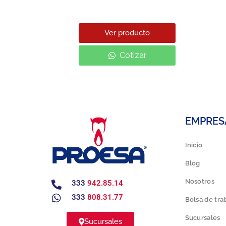
Ver producto
Cotizar
EMPRES
Inicio
Blog
Nosotros
333
942.85.14
333
808.31.77
Bolsa de tra
Sucursales
Sucursales