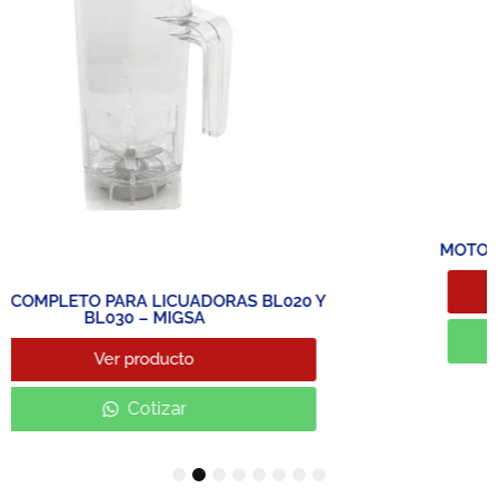
MOTOR ACORAZADO 9W 115V- MARCA AV
Ver producto
020 Y
Cotizar
1
2
3
4
5
6
7
8