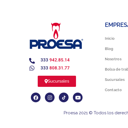
EMPRES
Inicio
Blog
Nosotros
333
942.85.14
333
808.31.77
Bolsa de tra
Sucursales
Sucursales
Contacto
Proesa 2021 © Todos los derec