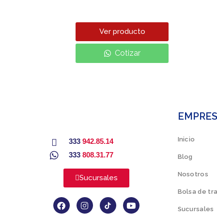
Ver producto
Cotizar
EMPRE
Inicio
333
942.85.14
333
808.31.77
Blog
Nosotros
Sucursales
Bolsa de tr
Sucursales