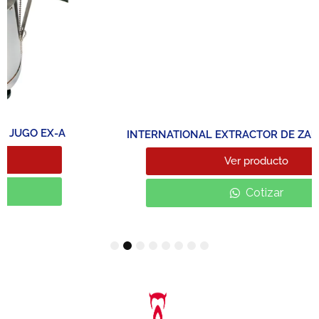
INTERNATIONAL EXTRACTOR DE ZANAHORIA EX-5
Ver producto
Cotizar
1
2
3
4
5
6
7
8