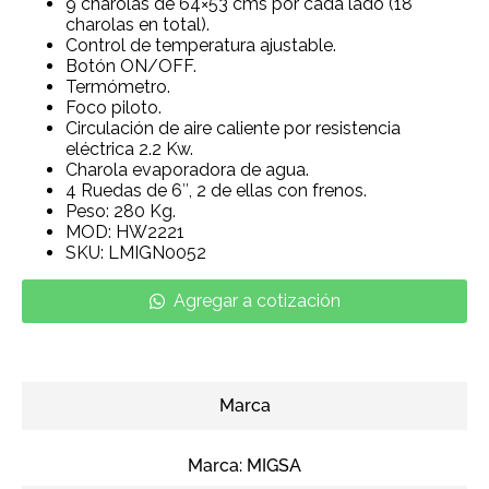
9 charolas de 64×53 cms por cada lado (18
charolas en total).
Control de temperatura ajustable.
Botón ON/OFF.
Termómetro.
Foco piloto.
Circulación de aire caliente por resistencia
eléctrica 2.2 Kw.
Charola evaporadora de agua.
4 Ruedas de 6″, 2 de ellas con frenos.
Peso: 280 Kg.
MOD: HW2221
SKU: LMIGN0052
Agregar a cotización
Marca
Marca:
MIGSA