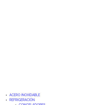
Ir
al
contenido
ACERO INOXIDABLE
REFRIGERACIÓN
CONGELADORES