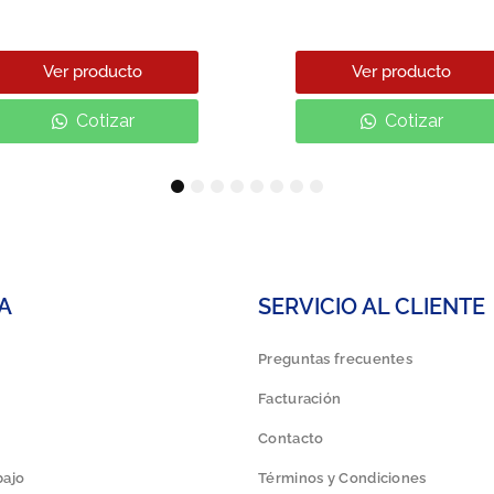
Ver producto
Ver producto
Cotizar
Cotizar
1
2
3
4
5
6
7
8
A
SERVICIO AL CLIENTE
Preguntas frecuentes
Facturación
Contacto
bajo
Términos y Condiciones