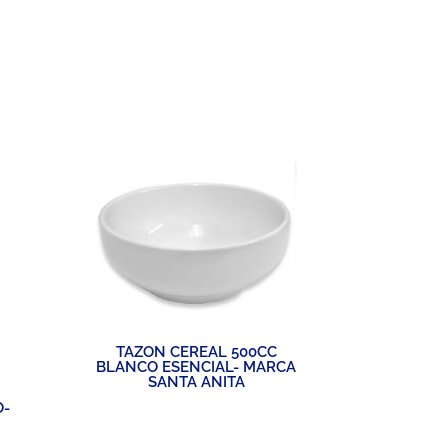
TAZON CEREAL 500CC
BLANCO ESENCIAL- MARCA
SANTA ANITA
O-
TAZON SO
MARCA