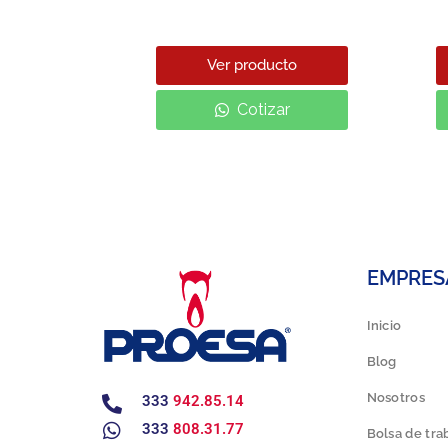
cto
Ver producto
ar
Cotizar
EMPRES
Inicio
Blog
Nosotros
333
942.85.14
333
808.31.77
Bolsa de tra