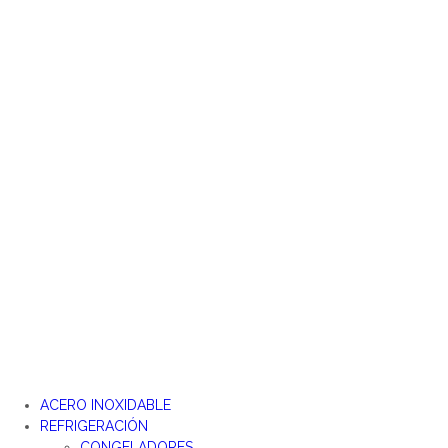
Ir
al
contenido
ACERO INOXIDABLE
REFRIGERACIÓN
CONGELADORES