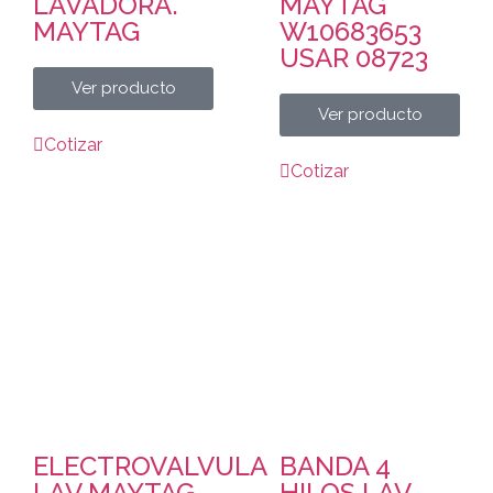
LAVADORA.
MAYTAG
MAYTAG
W10683653
USAR 08723
Ver producto
Ver producto
Cotizar
Cotizar
ELECTROVALVULA
BANDA 4
LAV MAYTAG
HILOS LAV.