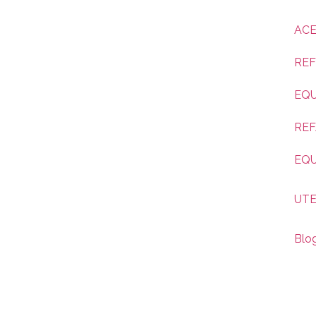
ACE
REF
EQU
REF
EQ
UTE
Blo