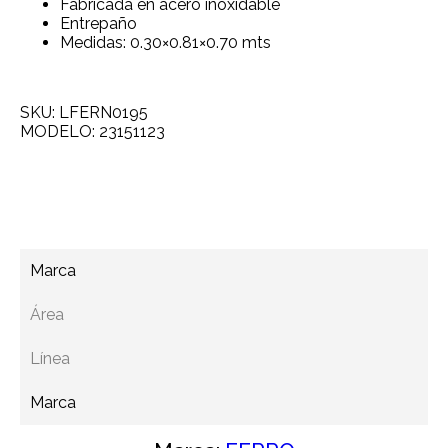
Fabricada en acero inoxidable
Entrepaño
Medidas: 0.30×0.81×0.70 mts
SKU: LFERN0195
MODELO: 23151123
Agregar a cotización
Marca
Área
Línea
Marca