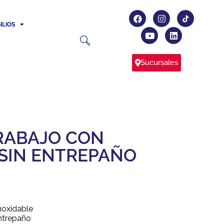
ILIOS
Sucursales
RABAJO CON
SIN ENTREPAÑO
noxidable
entrepaño