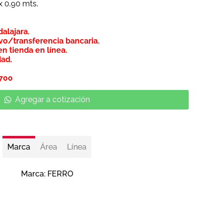
x 0.90 mts.
alajara.
vo/transferencia bancaria.
n tienda en línea.
dad.
$700
Agregar a cotización
Marca
Área
Línea
Marca:
FERRO