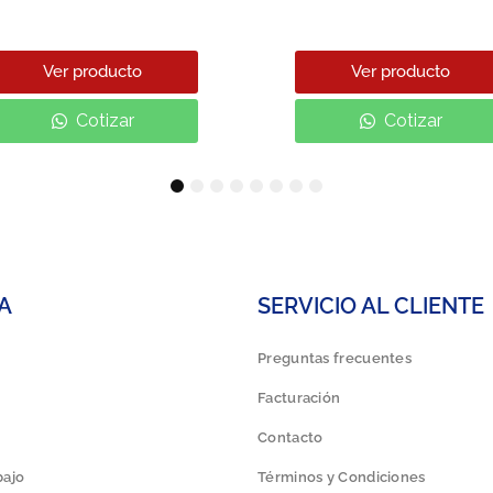
Ver producto
Ver producto
Cotizar
Cotizar
1
2
3
4
5
6
7
8
A
SERVICIO AL CLIENTE
Preguntas frecuentes
Facturación
Contacto
bajo
Términos y Condiciones