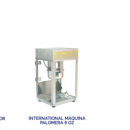
INTERNAT
INTERNATIONAL MÁQUINA
DOR
INDUST
PALOMERA 8 OZ