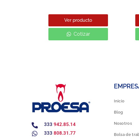
EED.PRO
cto
Ver producto
ar
Cotizar
EMPRES
Inicio
Blog
Nosotros
333
942.85.14
333
808.31.77
Bolsa de tra