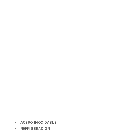
Ir
al
contenido
ACERO INOXIDABLE
REFRIGERACIÓN