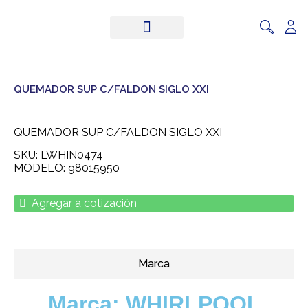
ACERO INOXIDABLE
EQUIPOS PARA COCINA
QUEMADOR SUP C/FALDON SIGLO XXI
QUEMADOR SUP C/FALDON SIGLO XXI
SKU: LWHIN0474
MODELO: 98015950
Agregar a cotización
Marca
Marca:
WHIRLPOOL