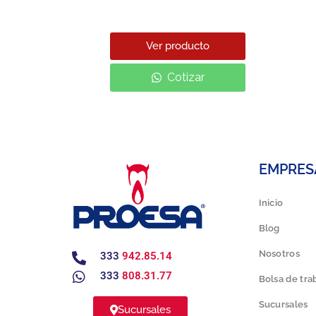
Ver producto
Cotizar
EMPRES
Inicio
Blog
Nosotros
333
942.85.14
333
808.31.77
Bolsa de tra
Sucursales
Sucursales