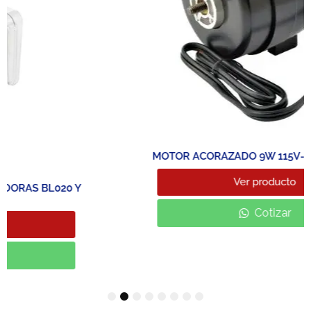
MOTOR ACORAZADO 9W 115V- MARCA AVALY
Ver producto
Cotizar
1
2
3
4
5
6
7
8