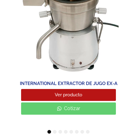
INTERNATIONAL EXTRACTOR DE JUGO EX-A
Ver producto
Cotizar
1
2
3
4
5
6
7
8