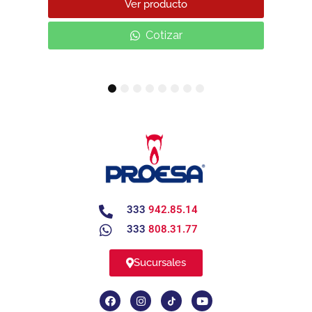
Ver producto
Cotizar
1
2
3
4
5
6
7
8
333
942.85.14
333
808.31.77
Sucursales