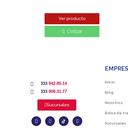
Ver producto
Cotizar
EMPRE
Inicio
333
942.85.14
333
808.31.77
Blog
Nosotros
Sucursales
Bolsa de tr
Sucursales