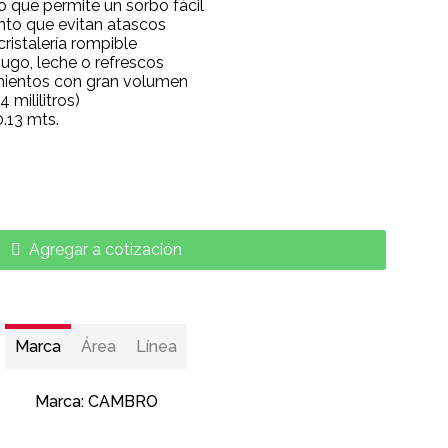
o que permite un sorbo fácil
nto que evitan atascos
cristalería rompible
jugo, leche o refrescos
imientos con gran volumen
 mililitros)
.13 mts.
Agregar a cotización
Marca
Área
Línea
Marca:
CAMBRO