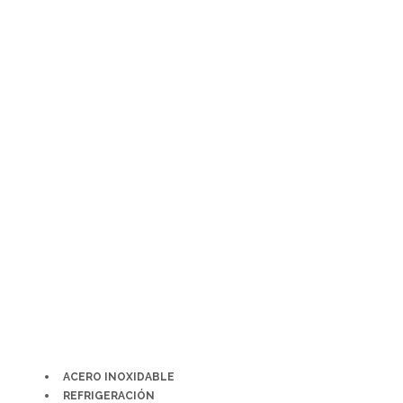
Ir
al
contenido
ACERO INOXIDABLE
REFRIGERACIÓN