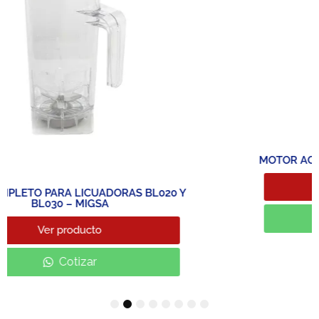
MOTOR ACORAZADO 9W 115V- MARCA AV
Ver producto
020 Y
Cotizar
1
2
3
4
5
6
7
8