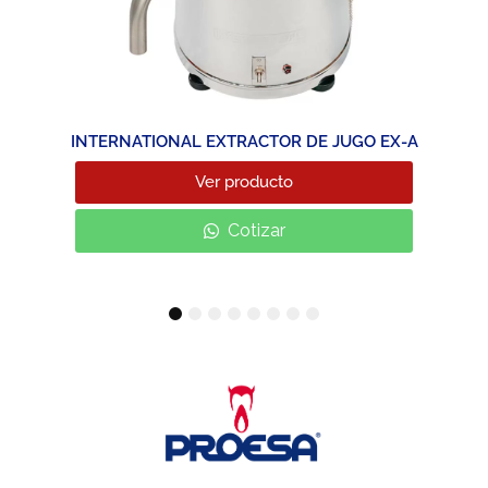
INTERNATIONAL EXTRACTOR DE JUGO EX-A
Ver producto
Cotizar
1
2
3
4
5
6
7
8